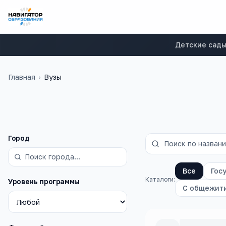
Детские сад
Главная
›
Вузы
Фильтры
Город
Все
Гос
Каталоги:
Уровень программы
С общежит