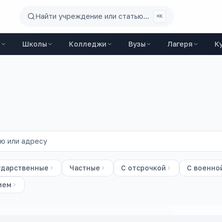
Найти учреждение или статью...
⌘K
ы
Школы
Колледжи
Вузы
Лагеря
К
ударственные
Частные
С отсрочкой
С военно
ием