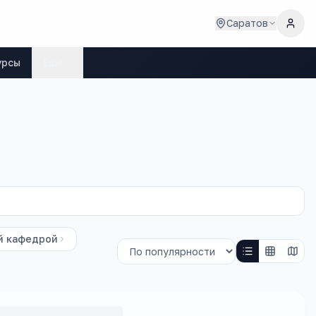
Саратов
урсы
Ещё
й кафедрой