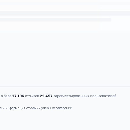
в базе
·
17 196
отзывов
·
22 497
зарегистрированных пользователей
ые и информация от самих учебных заведений