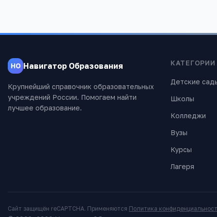
КАТЕГОРИИ
Навигатор Образования
НО
Детские сад
Крупнейший справочник образовательных
учреждений России. Помогаем найти
Школы
лучшее образование.
Колледжи
Вузы
Курсы
Лагеря
Сайт защищён reCAPTCHA. Применяются
Политика конфиденциальнос