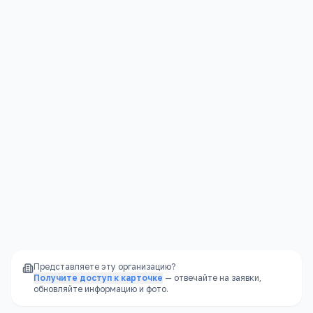
Институты
Контакты
Подробнее →
Саратовская область, Саратов, улица Соколовая,
339
+7(845) 239
…
показать
Представляете эту организацию?
Получите доступ к карточке
— отвечайте на заявки,
обновляйте информацию и фото.