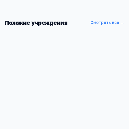
Похожие учреждения
Смотреть все →
СГУ им
Саратовская область, Саратов, Астраханская улица, 83
5
1
5 058