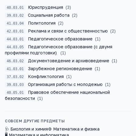
Юриспруденция
(
3
)
40.03.01
Социальная работа
(
2
)
39.03.02
Политология
(
2
)
41.03.04
Реклама и связи с общественностью
(
2
)
42.03.01
Педагогическое образование
(
1
)
44.03.01
Педагогическое образование (с двумя
44.03.05
профилями подготовки)
(
1
)
Документоведение и архивоведение
(
1
)
46.03.02
Зарубежное регионоведение
(
1
)
41.03.01
Конфликтология
(
1
)
37.03.02
Организация работы с молодежью
(
1
)
39.03.03
Правовое обеспечение национальной
40.05.01
безопасности
(
1
)
СОВСЕМ ДРУГИЕ ПРЕДМЕТЫ
🩺
Биология и химия
⚙️
Математика и физика
🖥️
Математика и информатика